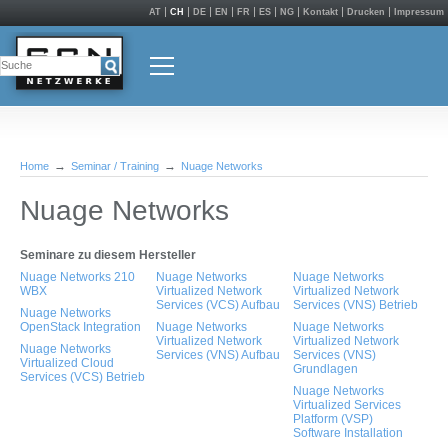
AT
CH
DE
EN
FR
ES
NG
Kontakt
Drucken
Impressum
Home
Seminar / Training
Nuage Networks
Nuage Networks
Seminare zu diesem Hersteller
Nuage Networks 210
Nuage Networks
Nuage Networks
WBX
Virtualized Network
Virtualized Network
Services (VCS) Aufbau
Services (VNS) Betrieb
Nuage Networks
OpenStack Integration
Nuage Networks
Nuage Networks
Virtualized Network
Virtualized Network
Nuage Networks
Services (VNS) Aufbau
Services (VNS)
Virtualized Cloud
Grundlagen
Services (VCS) Betrieb
Nuage Networks
Virtualized Services
Platform (VSP)
Software Installation