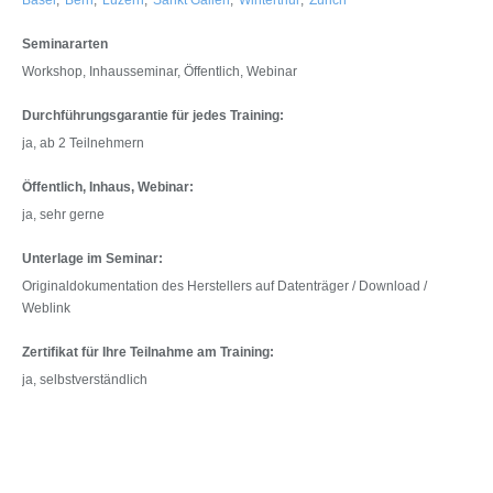
Basel
,
Bern
,
Luzern
,
Sankt Gallen
,
Winterthur
,
Zürich
Seminararten
Workshop, Inhausseminar, Öffentlich, Webinar
Durchführungsgarantie für jedes Training:
ja, ab 2 Teilnehmern
Öffentlich, Inhaus, Webinar:
ja, sehr gerne
Unterlage im Seminar:
Originaldokumentation des Herstellers auf Datenträger / Download /
Weblink
Zertifikat für Ihre Teilnahme am Training:
ja, selbstverständlich