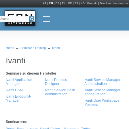
AT
CH
DE
EN
FR
ES
NG
Kontakt
Drucken
Impressum
Home
Seminar / Training
Ivanti
Ivanti
Seminare zu diesem Hersteller
Ivanti Application
Ivanti Process
Ivanti Service Manager
Manager
Designer
Administration
Ivanti DSM
Ivanti Service Desk
Ivanti Service Manager
Administration
Konfiguration
Ivanti Endpunkt-
Manager
Ivanti User Workspace
Manager
Seminarorte: