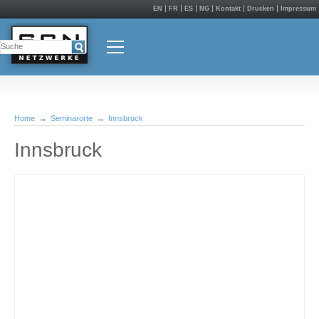
EN
FR
ES
NG
Kontakt
Drucken
Impressum
Home
Seminarorte
Innsbruck
Innsbruck